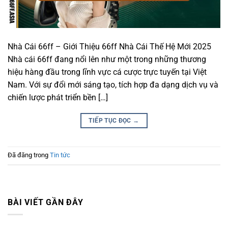
Nhà Cái 66ff – Giới Thiệu 66ff Nhà Cái Thế Hệ Mới 2025
Nhà cái 66ff đang nổi lên như một trong những thương
hiệu hàng đầu trong lĩnh vực cá cược trực tuyến tại Việt
Nam. Với sự đổi mới sáng tạo, tích hợp đa dạng dịch vụ và
chiến lược phát triển bền […]
TIẾP TỤC ĐỌC
→
Đã đăng trong
Tin tức
BÀI VIẾT GẦN ĐÂY