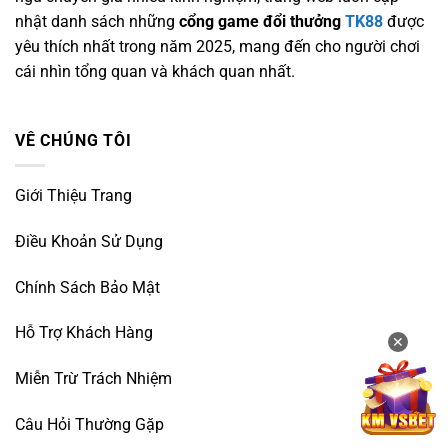
nhật danh sách những
cổng game đổi thưởng
TK88
được
yêu thích nhất trong năm 2025, mang đến cho người chơi
cái nhìn tổng quan và khách quan nhất.
VÊ CHÚNG TÔI
Giới Thiệu Trang
Điều Khoản Sử Dụng
Chính Sách Bảo Mật
Hỗ Trợ Khách Hàng
✕
Miễn Trừ Trách Nhiệm
Câu Hỏi Thường Gặp