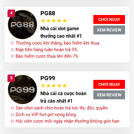
PG88
4
CHƠI NGAY
Nhà cái slot game
XEM REVIEW
thưởng cao nhất #1
✩ Thưởng cược khi thắng, bảo hiểm khi thua
✩ Nạp tiền hàng tuần hoàn trả 5%
✩ Bảo hiểm cược thua lên đến 7%
PG99
5
CHƠI NGAY
Nhà cái cá cược hoàn
XEM REVIEW
trả cáo nhất #1
✩ Sân chơi xanh chín hoàn trả tức thì, độc quyền
✩ Dịch vụ VIP hot girl nóng bỏng
✩ Hội viên cược mỗi ngày nhận thưởng không giới hạn