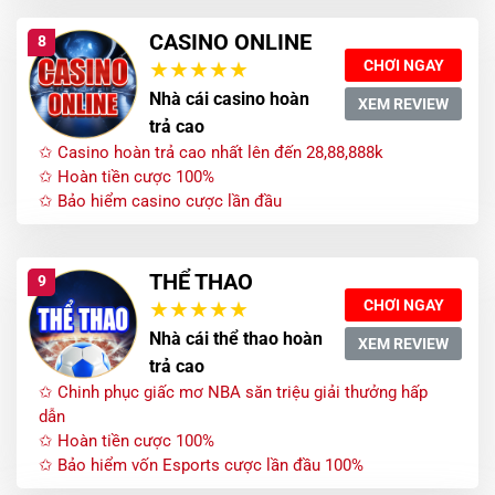
CASINO ONLINE
8
CHƠI NGAY
Nhà cái casino hoàn
XEM REVIEW
trả cao
✩ Casino hoàn trả cao nhất lên đến 28,88,888k
✩ Hoàn tiền cược 100%
✩ Bảo hiểm casino cược lần đầu
THỂ THAO
9
CHƠI NGAY
Nhà cái thể thao hoàn
XEM REVIEW
trả cao
✩ Chinh phục giấc mơ NBA săn triệu giải thưởng hấp
dẫn
✩ Hoàn tiền cược 100%
✩ Bảo hiểm vốn Esports cược lần đầu 100%