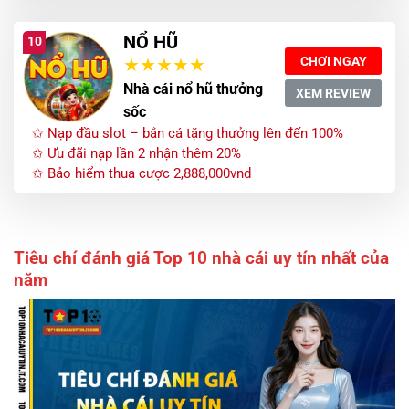
NỔ HŨ
10
CHƠI NGAY
Nhà cái nổ hũ thưởng
XEM REVIEW
sốc
✩ Nạp đầu slot – bắn cá tặng thưởng lên đến 100%
✩ Ưu đãi nạp lần 2 nhận thêm 20%
✩ Bảo hiểm thua cược 2,888,000vnd
Tiêu chí đánh giá Top 10 nhà cái uy tín nhất của
năm