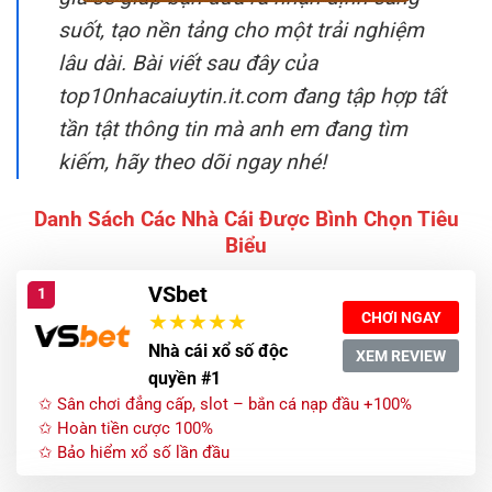
suốt, tạo nền tảng cho một trải nghiệm
lâu dài. Bài viết sau đây của
top10nhacaiuytin.it.com đang tập hợp tất
tần tật thông tin mà anh em đang tìm
kiếm, hãy theo dõi ngay nhé!
Danh Sách Các Nhà Cái Được Bình Chọn Tiêu
Biểu
VSbet
1
CHƠI NGAY
Nhà cái xổ số độc
XEM REVIEW
quyền #1
✩ Sân chơi đẳng cấp, slot – bắn cá nạp đầu +100%
✩ Hoàn tiền cược 100%
✩ Bảo hiểm xổ số lần đầu