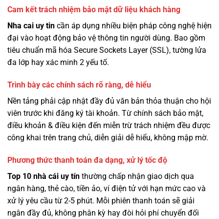
Cam kết trách nhiệm bảo mật dữ liệu khách hàng
Nha cai uy tin
cần áp dụng nhiều biện pháp công nghệ hiện
đại vào hoạt động bảo vệ thông tin người dùng. Bao gồm
tiêu chuẩn mã hóa Secure Sockets Layer (SSL), tường lửa
đa lớp hay xác minh 2 yếu tố.
Trình bày các chính sách rõ ràng, dễ hiểu
Nền tảng phải cập nhật đầy đủ văn bản thỏa thuận cho hội
viên trước khi đăng ký tài khoản. Từ chính sách bảo mật,
điều khoản & điều kiện đến miễn trừ trách nhiệm đều được
công khai trên trang chủ, diễn giải dễ hiểu, không mập mờ.
Phương thức thanh toán đa dạng, xử lý tốc độ
Top 10 nhà cái uy tín
thường chấp nhận giao dịch qua
ngân hàng, thẻ cào, tiền ảo, ví điện tử với hạn mức cao và
xử lý yêu cầu từ 2-5 phút. Mỗi phiên thanh toán sẽ giải
ngân đầy đủ, không phân kỳ hay đòi hỏi phí chuyển đối