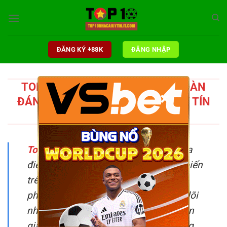
Chuyển
đến
nội
dung
ĐĂNG KÝ +88K
ĐĂNG NHẬP
TOP 10 NHÀ CÁI UY TÍN | TẬP ĐOÀN
×
ĐÁNH GIÁ NHẬN XÉT NHÀ CÁI UY TÍN
2025
Top 10 nhà cái uy tín
từ hàng trăm địa
điểm cung cấp dịch vụ cá cược phổ biến
trên thị trường giải trí hiện nay không
phải là điều dễ dàng. Việc theo theo dõi
những đáng giá khách quan từ chuyên
gia sẽ giúp bạn đưa ra nhận định sáng