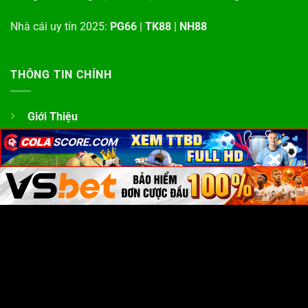
Nhà cái uy tín 2025:
PG66
|
TK88
|
NH88
THÔNG TIN CHÍNH
Giới Thiệu
Chính Sách
×
×
×
Điều Khoản
Liên Hệ
Câu hỏi Thường Gặp
THÔNG TIN LIÊN HỆ
Tập đoàn: Top 10 nhà cái uy tín
U888