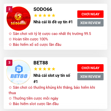
SODO66
2
CHƠI NGAY
Nhà cái lô đề uy tín #1
XEM REVIEW
✩ Sân chơi với tỷ lệ cược cao nhất thị trường 99.5
✩ Hoàn tiền cược 100%
✩ Bảo hiểm xổ số cược lần đầu
BET88
3
CHƠI NGAY
Nhà cái slot uy tín số
XEM REVIEW
#1
✩ Sân chơi có thưởng khủng khi thắng, bảo hiểm khi
thua
✩ Thưởng tiền cược mỗi ngày
✩ Bảo hiểm slot cược lần đầu