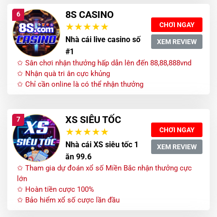
8S CASINO
6
CHƠI NGAY
Nhà cái live casino số
XEM REVIEW
#1
✩ Sân chơi nhận thưởng hấp dẫn lên đến 88,88,888vnd
✩ Nhận quà tri ân cực khủng
✩ Chỉ cần online là có thể nhận thưởng
XS SIÊU TỐC
7
CHƠI NGAY
Nhà cái XS siêu tốc 1
XEM REVIEW
ăn 99.6
✩ Tham gia dự đoán xổ số Miền Bắc nhận thưởng cực
lớn
✩ Hoàn tiền cược 100%
✩ Bảo hiểm xổ số cược lần đầu