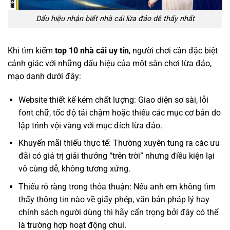
Dấu hiệu nhận biết nhà cái lừa đảo dễ thấy nhất
Khi tìm kiếm
top 10 nhà cái uy tín
, người chơi cần đặc biệt
cảnh giác với những dấu hiệu của một sân chơi lừa đảo,
mạo danh dưới đây:
Website thiết kế kém chất lượng: Giao diện sơ sài, lỗi
font chữ, tốc độ tải chậm hoặc thiếu các mục cơ bản do
lập trình vội vàng với mục đích lừa đảo.
Khuyến mãi thiếu thực tế: Thường xuyên tung ra các ưu
đãi có giá trị giải thưởng “trên trời” nhưng điều kiện lại
vô cùng dễ, không tương xứng.
Thiếu rõ ràng trong thỏa thuận: Nếu anh em không tìm
thấy thông tin nào về giấy phép, văn bản pháp lý hay
chính sách người dùng thì hãy cẩn trọng bởi đây có thể
là trường hợp hoạt động chui.