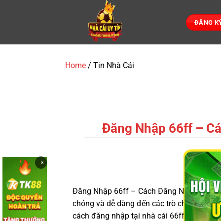
Chuyển
đến
ĐĂNG KÝ
nội
dung
Home
/
Tin Nhà Cái
Đăng Nhập 66ff – Cá
ĐÃ ĐĂNG T
×
Đăng Nhập 66ff – Cách Đăng Nhập Tại Nhà
chóng và dễ dàng đến các trò chơi, sự kiện 
cách đăng nhập tại nhà cái 66ff một cách 