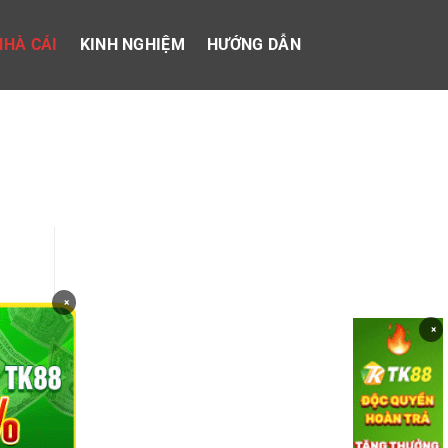
NHÀ CÁI
KINH NGHIỆM
HƯỚNG DẪN
×
×
iết