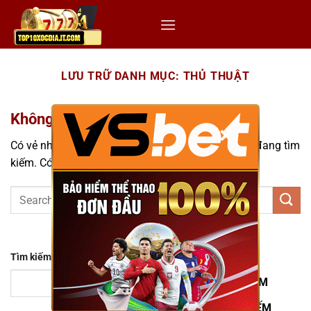
Chuyển
đến
nội
dung
LƯU TRỮ DANH MỤC:
THỦ THUẬT
Không kết quả
×
Có vẻ như chúng tôi không tìm thấy những gì bạn đang tìm
kiếm. Có lẽ việc tìm kiếm có thể giúp ích.
Tìm kiếm
TÌM
KIẾM