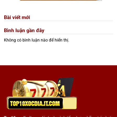
Bài viết mới
Bình luận gần đây
Không có bình luận nào để hiển thị.