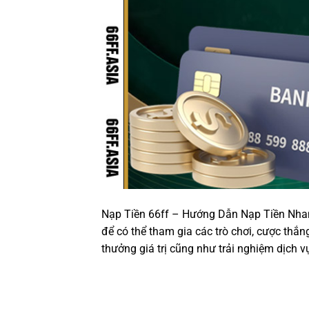
Nạp Tiền 66ff – Hướng Dẫn Nạp Tiền Nhan
để có thể tham gia các trò chơi, cược thắn
thưởng giá trị cũng như trải nghiệm dịch vụ