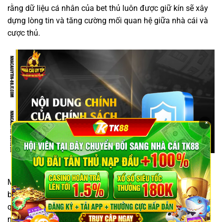
rằng dữ liệu cá nhân của bet thủ luôn được giữ kín sẽ xây
dựng lòng tin và tăng cường mối quan hệ giữa nhà cái và
cược thủ.
×
Nội dung chính của chính sách nhà cái uy tín 88
Mỗi nhà cái uy tín đều có những cam kết rõ ràng về việc
bảo vệ dữ liệu người chơi. Điều này thường được thể hiện
qua việc sử dụng công nghệ mã hóa tiên tiến như SSL
nhằm bảo vệ thông tin nhạy cảm.
Nhà cái uy tín 88
cũng