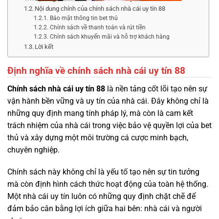
Nội dung chính của chính sách nhà cái uy tín 88
Bảo mật thông tin bet thủ
Chính sách về thanh toán và rút tiền
Chính sách khuyến mãi và hỗ trợ khách hàng
Lời kết
Định nghĩa về chính sách nhà cái uy tín 88
Chính sách nhà cái uy tín 88
là nền tảng cốt lõi tạo nên sự
vận hành bền vững và uy tín của nhà cái. Đây không chỉ là
những quy định mang tính pháp lý, mà còn là cam kết
trách nhiệm của nhà cái trong việc bảo vệ quyền lợi của bet
thủ và xây dựng một môi trường cá cược minh bạch,
chuyên nghiệp.
Chính sách này không chỉ là yếu tố tạo nên sự tin tưởng
mà còn định hình cách thức hoạt động của toàn hệ thống.
Một nhà cái uy tín luôn có những quy định chặt chẽ để
đảm bảo cân bằng lợi ích giữa hai bên: nhà cái và người