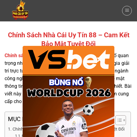
Chuyển
đến
nội
dung
Chính Sách Nhà Cái Uy Tín 88 – Cam Kết
Bảo Mật Tuyệt Đối
Chính sách
nhà cái uy tín 88 là một trong các yếu tố quan
×
×
trọng nhất mà bạn cần xem xét khi lựa chọn tham gia giải
trí trực tuyến. Trong môi trường đầy biến động của ngành
công nghiệp cá cược, việc đảm bảo an toàn và bảo mật
thông tin cá nhân của bet thủ là điều vô cùng cần thiết. Bài
viết này sẽ phân tích sâu sắc về các quy định, nhằm cung
cấp cho bạn cái nhìn rõ nét hơn về vấn đề này.
MỤC LỤC
Chính Sách Nhà Cái Uy Tín 88 – Cam Kết Bảo Mật Tuyệt Đối
Định nghĩa về chính sách nhà cái uy tín 88