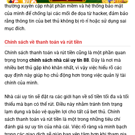
thường xuyên cập nhật phần mềm và hệ thống bảo mật
của mình để chống lại các mối đe dọa từ hacker, đảm bảo
rằng thông tin của bet thủ không bị rò rỉ hoặc sử dụng sai
mục đích.
Chính sách về thanh toán và rút tiền
Chính sách thanh toán và rút tiền cũng là một phần quan
trọng trong
chính sách nhà cái uy tín 88
. Đây là nơi mà
nhiều bet thủ gặp khó khăn nhất, vì vậy việc hiểu rõ các
quy định này giúp họ chủ động hơn trong việc quản lý tài
chính của mình.
Nhà cái uy tín sẽ đặt ra các giới hạn về số tiền tối đa và tối
thiểu mà bạn có thể rút. Điều này nhằm tránh tình trạng
lạm dụng và bảo vệ quyền lợi cho tất cả bet thủ. Chính
sách thanh toán và rút tiền là một trong những tiêu chí
đánh giá sự uy tín của nhà cái. Việc rõ ràng và minh bạch
trong các giao dịch sẽ giúp bạn yên tâm hơn khi tham gia