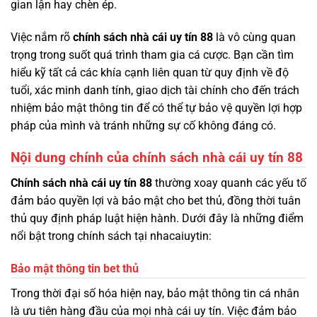
gian lận hay chèn ép.
Việc nắm rõ
chính sách nhà cái uy tín 88
là vô cùng quan
trọng trong suốt quá trình tham gia cá cược. Bạn cần tìm
hiểu kỹ tất cả các khía cạnh liên quan từ quy định về độ
tuổi, xác minh danh tính, giao dịch tài chính cho đến trách
nhiệm bảo mật thông tin để có thể tự bảo vệ quyền lợi hợp
pháp của mình và tránh những sự cố không đáng có.
Nội dung chính của chính sách nhà cái uy tín 88
Chính sách nhà cái uy tín 88
thường xoay quanh các yếu tố
đảm bảo quyền lợi và bảo mật cho bet thủ, đồng thời tuân
thủ quy định pháp luật hiện hành. Dưới đây là những điểm
nổi bật trong chính sách tại nhacaiuytin:
Bảo mật thông tin bet thủ
Trong thời đại số hóa hiện nay, bảo mật thông tin cá nhân
là ưu tiên hàng đầu của mọi nhà cái uy tín. Việc đảm bảo