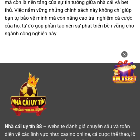
mà còn là nền tảng của sự tin tưởng giữa nhà cái và bet
thủ. Việc nắm vững những chính sách này không chỉ giúp
bạn tự bảo vệ mình mà còn nâng cao trải nghiệm cá cược
của họ, từ đó góp phần tạo nên sự phát triển bền vững cho
ngành công nghiệp này.
✕
✕
Nhà cái uy tín 88
– website đánh giá chuyên sâu và toàn
diện về các lĩnh vực như: casino online, cá cược thể thao, lô