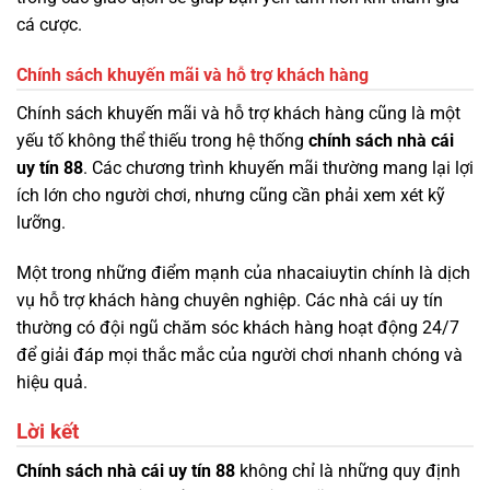
cá cược.
Chính sách khuyến mãi và hỗ trợ khách hàng
Chính sách khuyến mãi và hỗ trợ khách hàng cũng là một
yếu tố không thể thiếu trong hệ thống
chính sách nhà cái
uy tín 88
. Các chương trình khuyến mãi thường mang lại lợi
ích lớn cho người chơi, nhưng cũng cần phải xem xét kỹ
lưỡng.
Một trong những điểm mạnh của nhacaiuytin chính là dịch
vụ hỗ trợ khách hàng chuyên nghiệp. Các nhà cái uy tín
thường có đội ngũ chăm sóc khách hàng hoạt động 24/7
để giải đáp mọi thắc mắc của người chơi nhanh chóng và
hiệu quả.
Lời kết
Chính sách nhà cái uy tín 88
không chỉ là những quy định